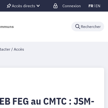
Accès directs
Connexion
FR
EN
communs
Rechercher
tacter / Accès
EB FEG au CMTC : JSM-