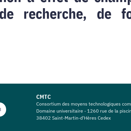
 de recherche, de f
CMTC
Consortium des moyens technologiques co
3
Domaine universitaire - 1260 rue de la pisci
38402 Saint-Martin-d'Hères Cedex