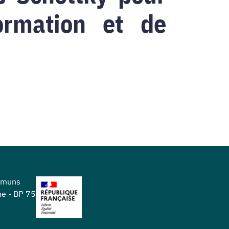
ormation et de
mmuns
ne - BP 75