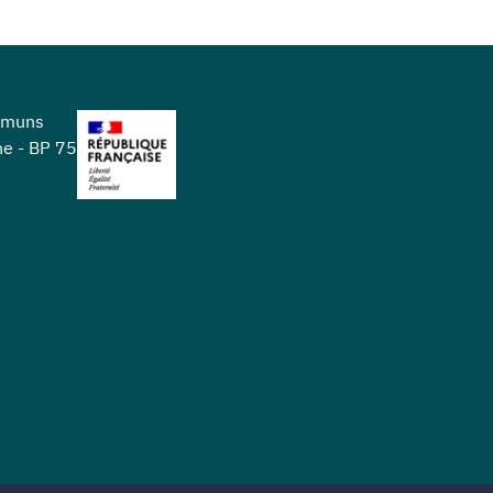
mmuns
ne - BP 75