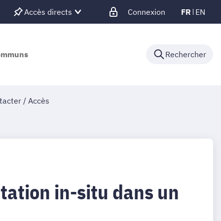
Accès directs
Connexion
FR
EN
communs
Rechercher
tacter / Accès
ation in-situ dans un