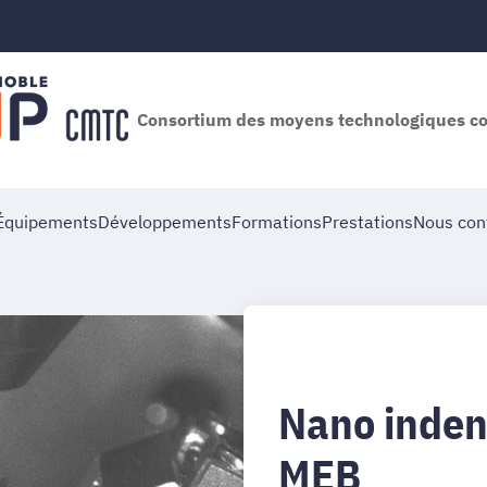
Consortium des moyens technologiques 
Équipements
Développements
Formations
Prestations
Nous con
Nano indent
MEB