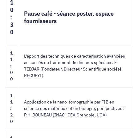
1
0
Pause café - séance poster, espace
:
fournisseurs
3
0
1
L'apport des techniques de caractérisation avancées
1
au succès du traitement de déchets spéciaux : F.
:
TEDJAR (Fondateur, Directeur Scientifique société
0
RECUPYL)
0
1
1
Application de la nano-tomographie par FIB en
:
science des matériaux et en biologie, perspectives :
2
P.H. JOUNEAU (INAC- CEA Grenoble, UGA)
0