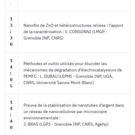
.
1
3
Nanofils de ZnO et hétérostructures reliées : l'apport
:
de la caractérisation : V. CONSONNI (LMGP -
3
Grenoble INP, CNRS)
0
1
Méthodes et outils utilisés pour élucider les
4
mécanismes de dégradation d’électrocatalyseurs de
:
PEMFC : L. DUBAU (LEPMI - Grenoble INP, UGA,
0
CNRS, Université Savoie Mont-Blanc)
5
1
Preuve de la stabilisation de nanotubes d'argent dans
4
un réseau de nanocellulose par microscopie
:
environnementale :
4
J. BRAS (LGP2 - Grenoble INP, CNRS, Agefpi)
0