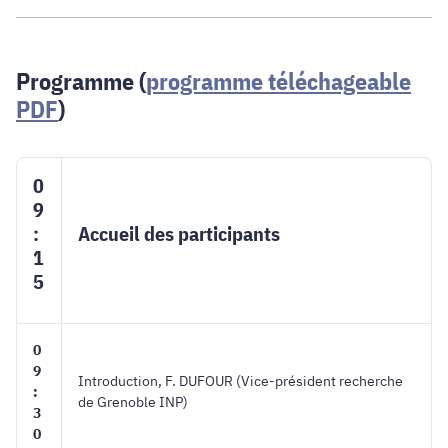
Programme (
programme téléchageable
PDF
)
0
9
:
Accueil des participants
1
5
0
9
Introduction, F. DUFOUR (Vice-président recherche
:
de Grenoble INP)
3
0