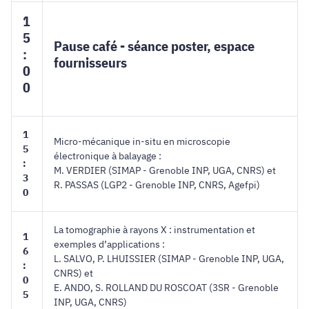
1
5
Pause café - séance poster, espace
:
fournisseurs
0
0
1
Micro-mécanique in-situ en microscopie
5
électronique à balayage :
:
M. VERDIER (SIMAP - Grenoble INP, UGA, CNRS) et
3
R. PASSAS (LGP2 - Grenoble INP, CNRS, Agefpi)
0
La tomographie à rayons X : instrumentation et
1
exemples d’applications :
6
L. SALVO, P. LHUISSIER (SIMAP - Grenoble INP, UGA,
:
CNRS) et
0
E. ANDO, S. ROLLAND DU ROSCOAT (3SR - Grenoble
5
INP, UGA, CNRS)