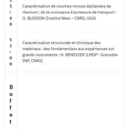
1
1
Caractérisation de couches minces épitaxiées de
:
rhenium : de la croissance à la mesure de transport :
4
O. BUISSON (Institut Néel – CNRS, UGA)
0
1
Caractérisation structurale et chimique des
2
matériaux : des fondamentaux aux expériences sur
:
grands instruments : H. RENEVIER (LMGP - Grenoble
0
INP, CNRS)
0
B
u
f
f
e
t