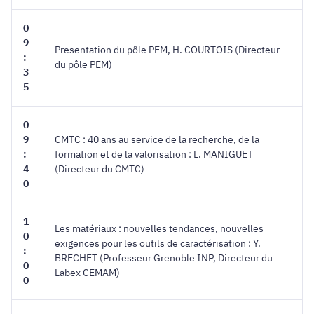
0
9
Presentation du pôle PEM, H. COURTOIS (Directeur
:
du pôle PEM)
3
5
0
9
CMTC : 40 ans au service de la recherche, de la
:
formation et de la valorisation : L. MANIGUET
4
(Directeur du CMTC)
0
1
Les matériaux : nouvelles tendances, nouvelles
0
exigences pour les outils de caractérisation : Y.
:
BRECHET (Professeur Grenoble INP, Directeur du
0
Labex CEMAM)
0