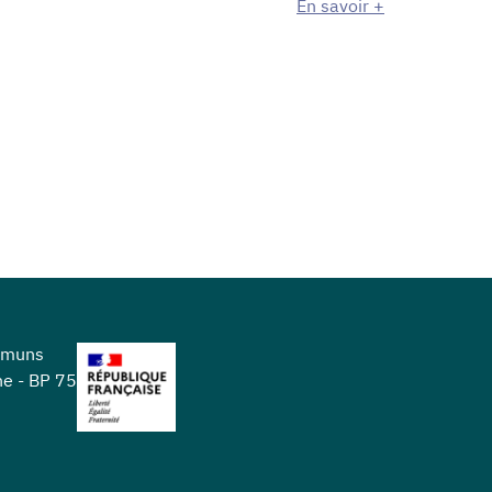
En savoir +
mmuns
ne - BP 75