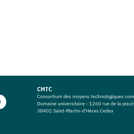
CMTC
Consortium des moyens technologiques co
3
Domaine universitaire - 1260 rue de la pisci
38402 Saint-Martin-d'Hères Cedex