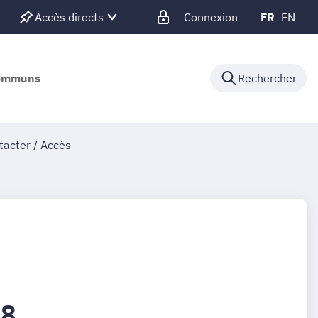
Accès directs
Connexion
FR
EN
communs
Rechercher
tacter / Accès
18